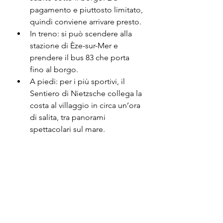
pagamento e piuttosto limitato, 
quindi conviene arrivare presto.
In treno: si può scendere alla 
stazione di Èze-sur-Mer e 
prendere il bus 83 che porta 
fino al borgo.
A piedi: per i più sportivi, il 
Sentiero di Nietzsche collega la 
costa al villaggio in circa un’ora 
di salita, tra panorami 
spettacolari sul mare.
💡 Consiglio: in 
estate evita le ore 
centrali della 
giornata e porta 
sempre acqua e scarpe 
comode.