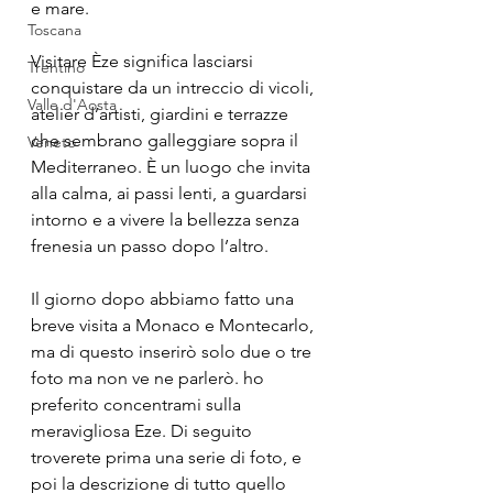
e mare.
Toscana
Visitare Èze significa lasciarsi 
Trentino
conquistare da un intreccio di vicoli, 
Valle d'Aosta
atelier d’artisti, giardini e terrazze 
che sembrano galleggiare sopra il 
Veneto
Mediterraneo. È un luogo che invita 
alla calma, ai passi lenti, a guardarsi 
intorno e a vivere la bellezza senza 
frenesia un passo dopo l’altro.
Il giorno dopo abbiamo fatto una 
breve visita a Monaco e Montecarlo, 
ma di questo inserirò solo due o tre 
foto ma non ve ne parlerò. ho 
preferito concentrami sulla 
meravigliosa Eze. Di seguito 
troverete prima una serie di foto, e 
poi la descrizione di tutto quello 