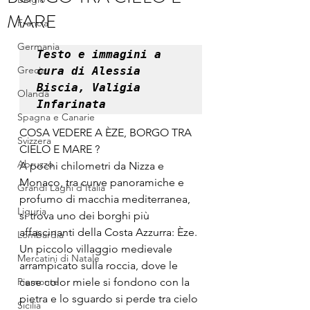
MARE
Francia
Germania
Testo e immagini a 
Grecia
cura di Alessia 
Biscia, Valigia 
Olanda
Infarinata
Spagna e Canarie
COSA VEDERE A ÈZE, BORGO TRA 
Svizzera
CIELO E MARE ? 
Abruzzo
A pochi chilometri da Nizza e 
Monaco, tra curve panoramiche e 
Grandi Laghi d'Italia
profumo di macchia mediterranea, 
Liguria
si trova uno dei borghi più 
affascinanti della Costa Azzurra: Èze. 
Lombardia
Un piccolo villaggio medievale 
Mercatini di Natale
arrampicato sulla roccia, dove le 
Piemonte
case color miele si fondono con la 
pietra e lo sguardo si perde tra cielo 
Sicilia