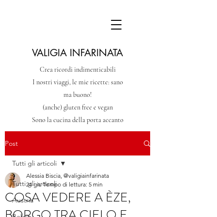
VALIGIA INFARINATA
Crea ricordi indimenticabili
I nostri viaggi, le mie ricette: sano
ma buono!
(anche) gluten free e vegan
Sono la cucina della porta accanto
Post
Tutti gli articoli
Alessia Biscia, @valigiainfarinata
Tutti gli articoli
24 giu
Tempo di lettura: 5 min
COSA VEDERE A ÈZE,
Austria
BORGO TRA CIELO E
Belgio