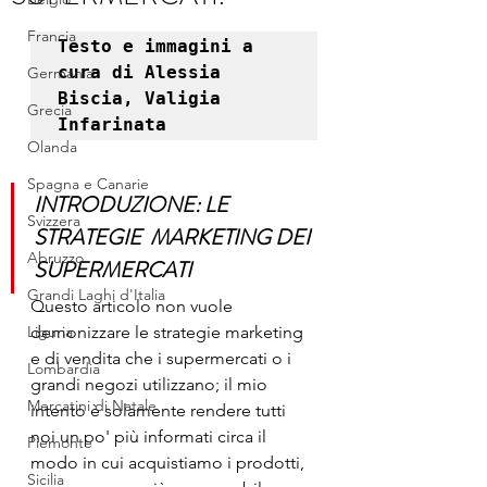
Francia
Testo e immagini a 
cura di Alessia 
Germania
Biscia, Valigia 
Grecia
Infarinata
Olanda
Spagna e Canarie
INTRODUZIONE: LE 
Svizzera
STRATEGIE  MARKETING DEI 
Abruzzo
SUPERMERCATI
Grandi Laghi d'Italia
Questo articolo non vuole 
Liguria
demonizzare le strategie marketing 
e di vendita che i supermercati o i 
Lombardia
grandi negozi utilizzano; il mio 
Mercatini di Natale
intento è solamente rendere tutti 
noi un po' più informati circa il 
Piemonte
modo in cui acquistiamo i prodotti, 
Sicilia