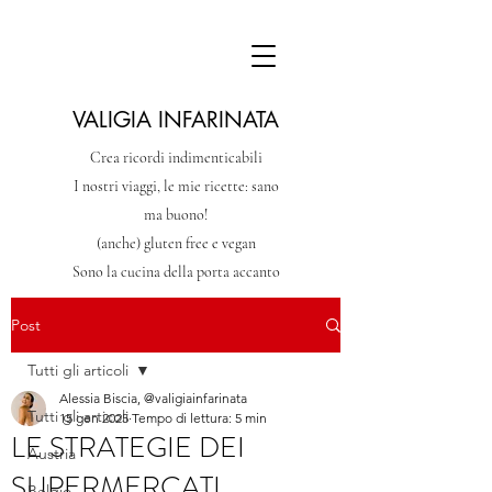
VALIGIA INFARINATA
Crea ricordi indimenticabili
I nostri viaggi, le mie ricette: sano
ma buono!
(anche) gluten free e vegan
Sono la cucina della porta accanto
Post
Tutti gli articoli
Alessia Biscia, @valigiainfarinata
Tutti gli articoli
15 gen 2025
Tempo di lettura: 5 min
LE STRATEGIE DEI
Austria
SUPERMERCATI.
Belgio