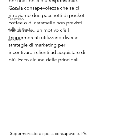
per una spesa più responsabile. 
Con la consapevolezza che se ci 
Toscana
ritroviamo due pacchetti di pocket 
Trentino
coffee o di caramelle non previsti 
Valle d'Aosta
nel carrello...un motivo c'è !
I supermercati utilizzano diverse 
Veneto
strategie di marketing per 
incentivare i clienti ad acquistare di 
più. Ecco alcune delle principali.
Supermercato e spesa consapevole. Ph. 