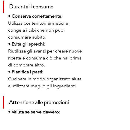
Durante il consumo
• 
Conserva correttamente
:
Utilizza contenitori ermetici e 
congela i cibi che non puoi 
consumare subito.
• 
Evita gli sprechi
:
Riutilizza gli avanzi per creare nuove 
ricette e consuma ciò che hai prima 
di comprare altro.
• 
Pianifica i pasti
:
Cucinare in modo organizzato aiuta 
a utilizzare meglio gli ingredienti.
Attenzione alle promozioni
• 
Valuta se serve davvero
:
Un “3x2” è utile solo se hai bisogno 
di quel prodotto e riesci a 