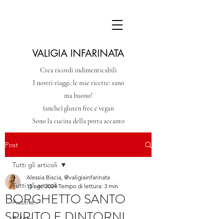
VALIGIA INFARINATA
Crea ricordi indimenticabili
I nostri viaggi, le mie ricette: sano
ma buono!
(anche) gluten free e vegan
Sono la cucina della porta accanto
Post
Tutti gli articoli
Alessia Biscia, @valigiainfarinata
Tutti gli articoli
15 ago 2024
Tempo di lettura: 3 min
BORGHETTO SANTO
Austria
SPIRITO E DINTORNI
Belgio