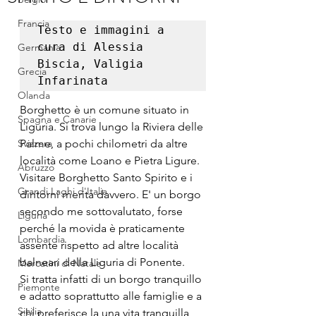
Francia
Testo e immagini a 
cura di Alessia 
Germania
Biscia, Valigia 
Grecia
Infarinata
Olanda
Borghetto è un comune situato in 
Spagna e Canarie
Liguria. Si trova lungo la Riviera delle 
Svizzera
Palme, a pochi chilometri da altre 
località come Loano e Pietra Ligure. 
Abruzzo
Visitare Borghetto Santo Spirito e i 
Grandi Laghi d'Italia
dintorni merita davvero. E' un borgo 
secondo me sottovalutato, forse 
Liguria
perché la movida è praticamente 
Lombardia
assente rispetto ad altre località 
balneari della Liguria di Ponente.
Mercatini di Natale
Si tratta infatti di un borgo tranquillo 
Piemonte
e adatto soprattutto alle famiglie e a 
Sicilia
chi preferisce la una vita tranquilla 