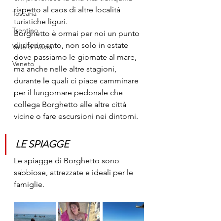
rispetto al caos di altre località 
Toscana
turistiche liguri. 
Trentino
Borghetto è ormai per noi un punto 
di riferimento, non solo in estate 
Valle d'Aosta
dove passiamo le giornate al mare, 
Veneto
ma anche nelle altre stagioni, 
durante le quali ci piace camminare 
per il lungomare pedonale che 
collega Borghetto alle altre città 
vicine o fare escursioni nei dintorni.
LE SPIAGGE
Le spiagge di Borghetto sono 
sabbiose, attrezzate e ideali per le 
famiglie. 