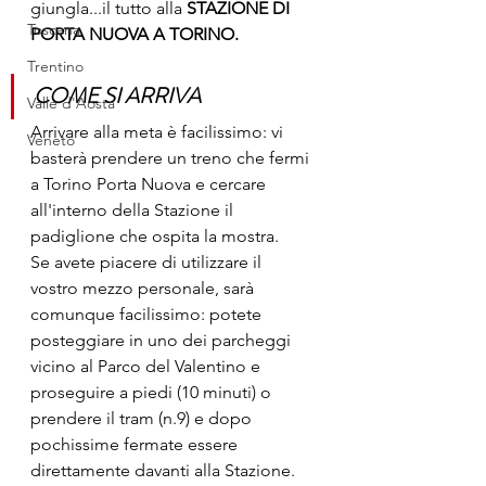
giungla...il tutto alla 
STAZIONE DI 
Toscana
PORTA NUOVA A TORINO.
Trentino
COME SI ARRIVA
Valle d'Aosta
Arrivare alla meta è facilissimo: vi 
Veneto
basterà prendere un treno che fermi 
a Torino Porta Nuova e cercare 
all'interno della Stazione il 
padiglione che ospita la mostra.
Se avete piacere di utilizzare il 
vostro mezzo personale, sarà 
comunque facilissimo: potete 
posteggiare in uno dei parcheggi 
vicino al Parco del Valentino e 
proseguire a piedi (10 minuti) o 
prendere il tram (n.9) e dopo 
pochissime fermate essere 
direttamente davanti alla Stazione.