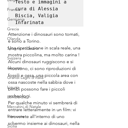
Testo e immagini a 
cura di Alessia 
Francia
Biscia, Valigia 
Germania
Infarinata
Grecia
Attenzione i dinosauri sono tornati, 
Olanda
e sono a Torino.
Una riproduzione in scala reale, una 
Spagna e Canarie
mostra piccolina, ma molto carina !
Svizzera
Alcuni dinosauri ruggiscono e si 
Abruzzo
muovono, ci sono riproduzioni di 
fossili e ossa, una piccola area con 
Grandi Laghi d'Italia
ossa nascoste nella sabbia dove i 
Liguria
bimbi possono fare i piccoli 
archeologi.
Lombardia
Per qualche minuto vi sembrerà di 
Mercatini di Natale
entrare letteralmente in un film: vi 
Piemonte
ritroverete all'interno di uno 
schermo insieme ai dinosauri, nella 
Sicilia