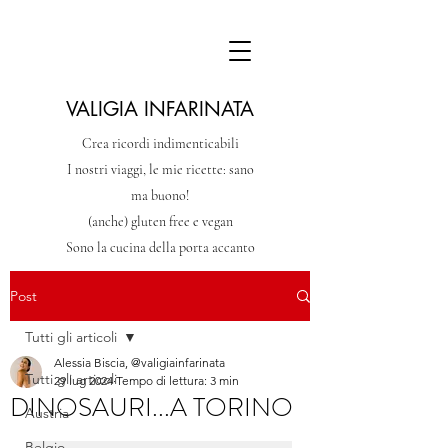
VALIGIA INFARINATA
Crea ricordi indimenticabili
I nostri viaggi, le mie ricette: sano
ma buono!
(anche) gluten free e vegan
Sono la cucina della porta accanto
Post
Tutti gli articoli
Alessia Biscia, @valigiainfarinata
Tutti gli articoli
29 lug 2024
Tempo di lettura: 3 min
DINOSAURI...A TORINO
Austria
Belgio