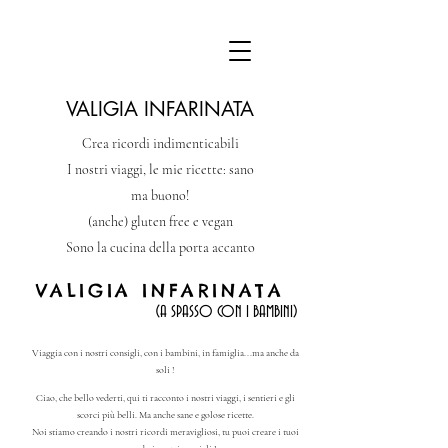
VALIGIA INFARINATA
Crea ricordi indimenticabili
I nostri viaggi, le mie ricette: sano
ma buono!
(anche) gluten free e vegan
Sono la cucina della porta accanto
VALIGIA INFARINATA
​​
(A SPASSO CON I BAMBINI)
Viaggia con i nostri consigli, con i bambini, in famiglia...ma anche da
soli !
Ciao, che bello vederti, qui ti racconto i nostri viaggi, i sentieri e gli
scorci più belli. Ma anche sane e golose ricette.
Noi stiamo creando i nostri ricordi meravigliosi, tu puoi creare i tuoi