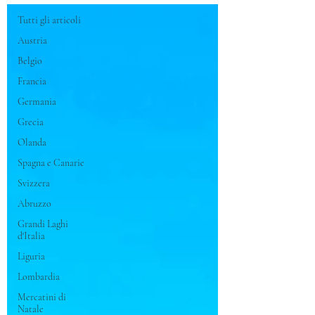
Tutti gli articoli
Austria
Belgio
Francia
Germania
Grecia
Olanda
Spagna e Canarie
Svizzera
Abruzzo
Grandi Laghi
d'Italia
Liguria
Lombardia
Mercatini di
Natale