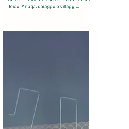
Cosa vedere a Tenerife in 4 giorni con
bambini: itinerario completo tra Vulcano
Teide, Anaga, spiagge e villaggi.
Tenerife è una delle isole più
sorprendenti delle Canarie: un luogo
dove in pochi chilometri si passa da
paesaggi vulcanici lunari a foreste
subtropicali, da scogliere a picco
sull’oceano a spiagge di sabbia nera e
villaggi sospesi nel tempo.