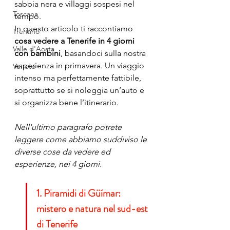
sabbia nera e villaggi sospesi nel 
Toscana
tempo.
In questo articolo ti raccontiamo 
Trentino
cosa vedere a Tenerife in 4 giorni 
Valle d'Aosta
con bambini
, basandoci sulla nostra 
esperienza in primavera. Un viaggio 
Veneto
intenso ma perfettamente fattibile, 
soprattutto se si noleggia un’auto e 
si organizza bene l’itinerario.
Nell'ultimo paragrafo potrete 
leggere come abbiamo suddiviso le 
diverse cose da vedere ed 
esperienze, nei 4 giorni. 
1. Piramidi di Güímar: 
mistero e natura nel sud-est 
di Tenerife