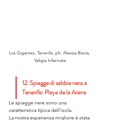
Los Gigantes, Tenerife, ph. Alessia Biscia, 
Valigia Infarinata
12. Spiagge di sabbia nera a 
Tenerife: Playa de la Arena
Le spiagge nere sono una 
caratteristica tipica dell’isola.
La nostra esperienza migliore è stata 
a 
Playa de la Arena
, una delle più 
belle spiagge vulcaniche di Tenerife.