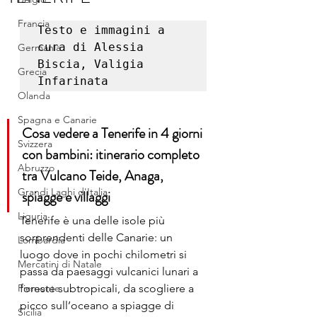
Francia
Testo e immagini a 
cura di Alessia 
Germania
Biscia, Valigia 
Grecia
Infarinata
Olanda
Spagna e Canarie
Cosa vedere a Tenerife in 4 giorni 
Svizzera
con bambini: itinerario completo 
Abruzzo
tra Vulcano Teide, Anaga, 
Grandi Laghi d'Italia
spiagge e villaggi
Liguria
Tenerife è una delle iso
le più 
sorprendenti delle Canarie: un 
Lombardia
luogo dove in pochi chilometri si 
Mercatini di Natale
passa da paesaggi vulcanici lunari a 
Piemonte
foreste subtropicali, da scogliere a 
picco sull’oceano a spiagge di 
Sicilia