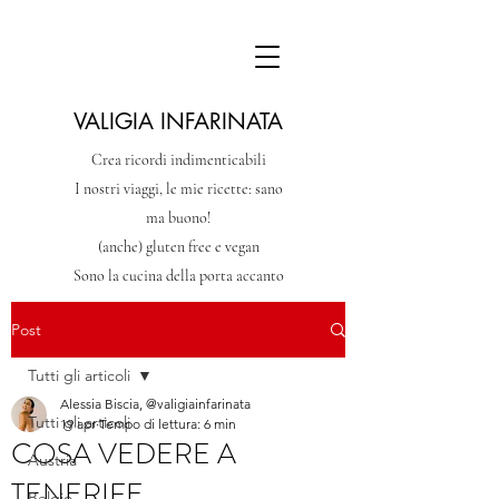
VALIGIA INFARINATA
Crea ricordi indimenticabili
I nostri viaggi, le mie ricette: sano
ma buono!
(anche) gluten free e vegan
Sono la cucina della porta accanto
Post
Tutti gli articoli
Alessia Biscia, @valigiainfarinata
Tutti gli articoli
19 apr
Tempo di lettura: 6 min
COSA VEDERE A
Austria
TENERIFE
Belgio