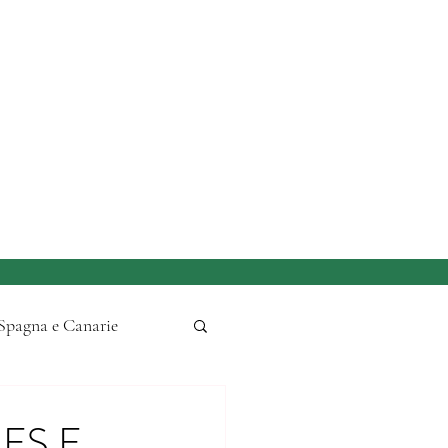
Spagna e Canarie
i Natale
Piemonte
ES E