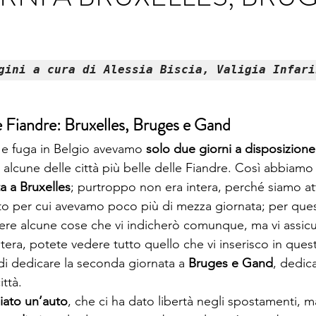
ino
Valle d'Aosta
Veneto
gini a cura di Alessia Biscia, Valigia Infari
e Fiandre: Bruxelles, Bruges e Gand
a e fuga in Belgio avevamo 
solo due giorni a disposizione
lcune delle città più belle delle Fiandre. Così abbiamo 
a a Bruxelles
; purtroppo non era intera, perché siamo atte
to per cui avevamo poco più di mezza giornata; per que
re alcune cose che vi indicherò comunque, ma vi assicu
tera, potete vedere tutto quello che vi inserisco in ques
i dedicare la seconda giornata a 
Bruges e Gand
, dedic
ittà.
iato un’auto
, che ci ha dato libertà negli spostamenti, m