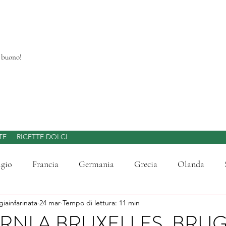
a buono!
TE
RICETTE DOLCI
lgio
Francia
Germania
Grecia
Olanda
giainfarinata
24 mar
Tempo di lettura: 11 min
di Laghi d'Italia
Liguria
Lombardia
Mercatini d
RNI A BRUXELLES, BRUG