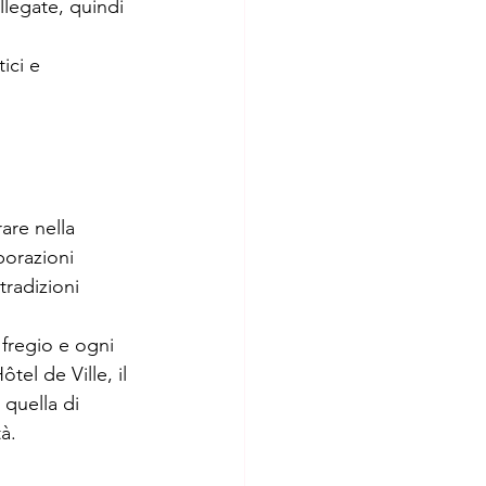
llegate, quindi 
ici e 
rare nella 
porazioni 
tradizioni 
fregio e ogni 
el de Ville, il 
quella di 
à.