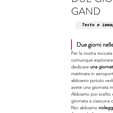
GAND
Sicilia
Toscana
Trent
Testo e imma
Due giorni nell
Per la nostra toccat
comunque esplorare a
dedicare 
una giornat
mattinata in aeropor
abbiamo potuto vede
avete una giornata in
Abbiamo poi scelto d
giornata a ciascuna c
Noi abbiamo 
nolegg