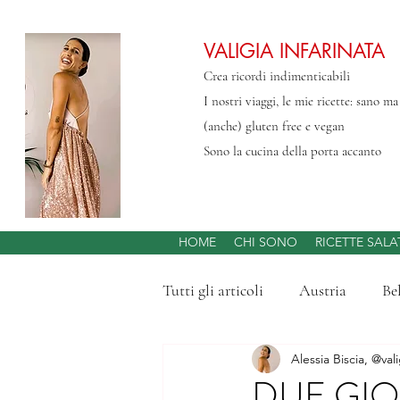
VALIGIA INFARINATA
Crea ricordi indimenticabili
I nostri viaggi, le mie ricette: sano m
(anche) gluten free e vegan
Sono la cucina della porta accanto
HOME
CHI SONO
RICETTE SALA
Tutti gli articoli
Austria
Be
Alessia Biscia, @vali
Svizzera
Abruzzo
Gran
DUE GIO