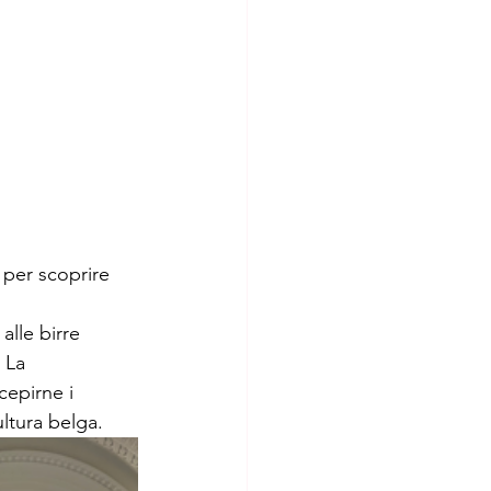
 per scoprire 
alle birre 
 La 
epirne i 
ultura belga.