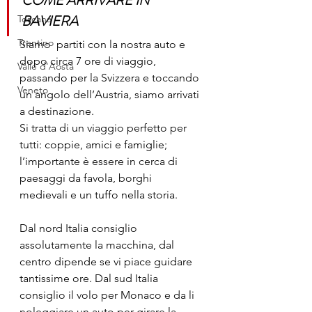
COME ARRIVARE IN 
BAVIERA 
Toscana
Trentino
Siamo  partiti con la nostra auto e 
dopo circa 7 ore di viaggio, 
Valle d'Aosta
passando per la Svizzera e toccando 
Veneto
un angolo dell’Austria, siamo arrivati 
a destinazione.
Si tratta di un viaggio perfetto per 
tutti: coppie, amici e famiglie; 
l’importante è essere in cerca di 
paesaggi da favola, borghi 
medievali e un tuffo nella storia.
Dal nord Italia consiglio 
assolutamente la macchina, dal 
centro dipende se vi piace guidare 
tantissime ore. Dal sud Italia 
consiglio il volo per Monaco e da li 
noleggiare un auto per girare la 