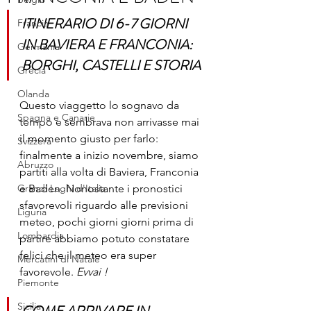
ITINERARIO DI 6-7 GIORNI 
Francia
IN BAVIERA E FRANCONIA: 
Germania
BORGHI, CASTELLI E STORIA 
Grecia
Olanda
Questo viaggetto lo sognavo da 
Spagna e Canarie
tempo e sembrava non arrivasse mai 
il momento giusto per farlo: 
Svizzera
finalmente a inizio novembre, siamo 
Abruzzo
partiti alla volta di Baviera, Franconia 
Grandi Laghi d'Italia
e Baden. Nonostante i pronostici 
sfavorevoli riguardo alle previsioni 
Liguria
meteo, pochi giorni giorni prima di 
Lombardia
partire abbiamo potuto constatare 
felici che il meteo era super 
Mercatini di Natale
favorevole.
 Evvai !
Piemonte
Sicilia