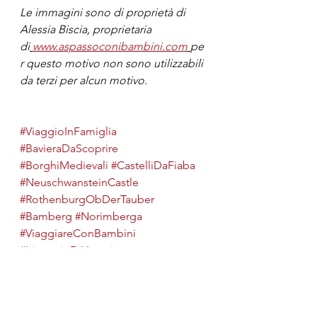
Le immagini sono di proprietà di 
Alessia Biscia, proprietaria 
di
www.aspassoconibambini.com
pe
r questo motivo non sono utilizzabili 
da terzi per alcun motivo.
#ViaggioInFamiglia
#BavieraDaScoprire
#BorghiMedievali
#CastelliDaFiaba
#NeuschwansteinCastle
#RothenburgObDerTauber
#Bamberg
#Norimberga
#ViaggiareConBambini
#ItinerarioDiViaggio
Germania