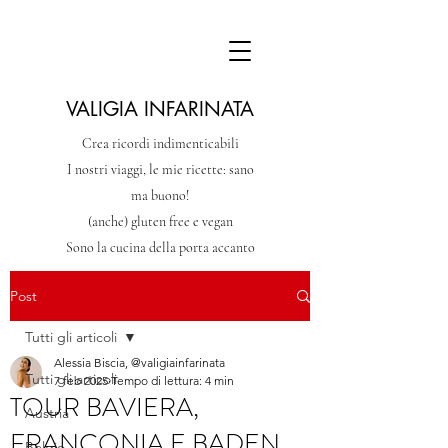
VALIGIA INFARINATA
Crea ricordi indimenticabili
I nostri viaggi, le mie ricette: sano
ma buono!
(anche) gluten free e vegan
Sono la cucina della porta accanto
Post
Tutti gli articoli
Alessia Biscia, @valigiainfarinata
Tutti gli articoli
7 feb 2025
Tempo di lettura: 4 min
TOUR BAVIERA,
Austria
FRANCONIA E BADEN
Belgio