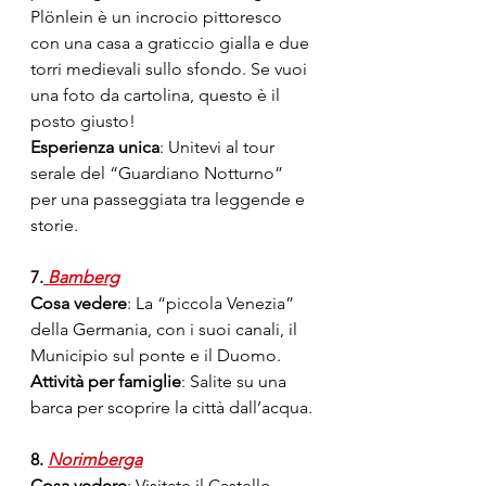
Plönlein è un incrocio pittoresco 
con una casa a graticcio gialla e due 
torri medievali sullo sfondo. Se vuoi 
una foto da cartolina, questo è il 
posto giusto!
Esperienza unica
: Unitevi al tour 
serale del “Guardiano Notturno” 
per una passeggiata tra leggende e 
storie.
7.
 Bamberg
Cosa vedere
: La “piccola Venezia” 
della Germania, con i suoi canali, il 
Municipio sul ponte e il Duomo.
Attività per famiglie
: Salite su una 
barca per scoprire la città dall’acqua.
8. 
Norimberga
Cosa vedere
: Visitate il Castello 