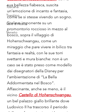
sua bellezza fiabesca, suscita 
Toscana
un’emozione di incanto e fantasia, 
Trentino
come se si stesse vivendo un sogno. 
Si eleva imponente su un 
Valle d'Aosta
promontorio roccioso in mezzo al 
Veneto
bosco, sopra il villaggio di 
Hohenschwangau, come un 
miraggio che pare vivere in bilico tra 
fantasia e realtà, con le sue torri 
svettanti e mura bianche: non è un 
caso se è stato preso come modello 
dai disegnatori della Disney per 
l’ambientazione di “La Bella 
Addormentata nel Bosco”.
Affascinante, anche se meno, è il 
vicino 
Castello di Hohenschwangau
,
un bel palazzo giallo brillante dove 
Ludovico II ha trascorso il periodo 