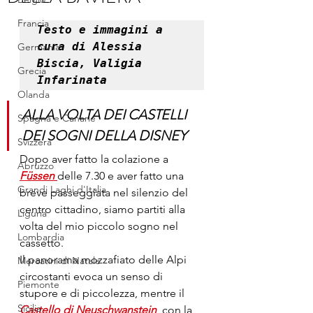
Francia
Testo e immagini a 
cura di Alessia 
Germania
Biscia, Valigia 
Grecia
Infarinata
Olanda
ALLA VOLTA DEI CASTELLI 
Spagna e Canarie
DEI SOGNI DELLA DISNEY
Svizzera
Dopo aver fatto la colazione a 
Abruzzo
Füssen
delle 7.30 e aver fatto una 
Grandi Laghi d'Italia
breve passeggiata nel silenzio del 
centro cittadino, siamo partiti alla 
Liguria
volta del mio piccolo sogno nel 
Lombardia
cassetto.
Il panorama mozzafiato delle Alpi 
Mercatini di Natale
circostanti evoca un senso di 
Piemonte
stupore e di piccolezza, mentre il 
Sicilia
Castello di Neuschwanstein
,
 con la 