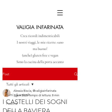
VALIGIA INFARINATA
Crea ricordi indimenticabili
I nostri viaggi, le mie ricette: sano
ma buono!
(anche) gluten free e vegan
Sono la cucina della porta accanto
Post
Tutti gli articoli
Alessia Biscia, @valigiainfarinata
Tutti gli articoli
3 gen 2025
Tempo di lettura: 8 min
I CASTELLI DEI SOGNI
Austria
DELLA BAVIERA
Belgio