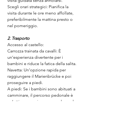
visita guidata senza annoiarsi.
Scegli orari strategici: Pianifica la 
visita durante le ore meno affollate, 
preferibilmente la mattina presto o 
nel pomeriggio.
2. Trasporto
Accesso al castello:
Carrozza trainata da cavalli: È 
un’esperienza divertente per i 
bambini e riduce la fatica della salita.
Navetta: Un’opzione rapida per 
raggiungere il Marienbrücke e poi 
proseguire a piedi.
A piedi: Se i bambini sono abituati a 
camminare, il percorso pedonale è 
un’ottima occasione per esplorare la 
natura.
Porta un passeggino leggero o uno 