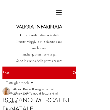
VALIGIA INFARINATA
Crea ricordi indimenticabili
I nostri viaggi, le mie ricette: sano
ma buono!
(anche) gluten free e vegan
Sono la cucina della porta accanto
Post
Tutti gli articoli
Alessia Biscia, @valigiainfarinata
Tutti gli articoli
22 nov 2024
Tempo di lettura: 4 min
BOLZANO, MERCATINI
Austria
DI NATALE
Belgio