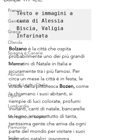
Francia
Testo e immagini a 
cura di Alessia 
Germania
Biscia, Valigia 
Grecia
Infarinata
Olanda
Bolzano
 è la città che ospita 
Spagna e Canarie
probabilmente uno dei più grandi 
Svizzera
Mercatini di Natale in Italia e 
sicuramente tra i più famosi. Per 
Abruzzo
circa un mese la città è in festa, le 
Grandi Laghi d'Italia
strade della pittoresca 
Bozen,
 come 
la chiamano i suoi abitanti, si 
Liguria
riempie di luci colorate, profumi 
Lombardia
invitanti, canti di natale, bancarelle 
in legno, e soprattutto di tanta, 
Mercatini di Natale
tantissima gente che arriva da ogni 
Piemonte
parte del mondo per visitare i suoi 
Sicilia
mercatini natalizi: insomma, 