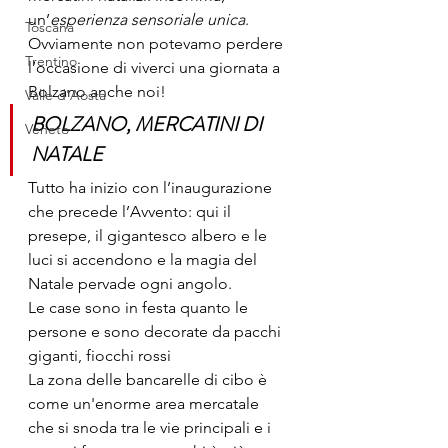
un’
esperienza sensoriale unica
.
Toscana
Ovviamente non potevamo perdere 
Trentino
l’occasione di viverci una giornata a 
Bolzano anche noi!
Valle d'Aosta
BOLZANO, MERCATINI DI 
Veneto
NATALE
Tutto ha inizio con l’inaugurazione 
che precede l’Avvento: qui il 
presepe, il gigantesco albero e le 
luci si accendono e la magia del 
Natale pervade ogni angolo.
Le case sono in festa quanto le 
persone e sono decorate da pacchi 
giganti, fiocchi rossi 
La zona delle bancarelle di cibo è 
come un'enorme area mercatale 
che si snoda tra le vie principali e i 