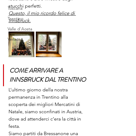
stucchi perfetti.
Toscana
Questo, il mio ricordo felice di 
Trentino
Innsbruck.
Valle d'Aosta
Veneto
COME ARRIVARE A 
INNSBRUCK DAL TRENTINO
L’ultimo giorno della nostra 
permanenza in Trentino alla 
scoperta dei migliori Mercatini di 
Natale, siamo sconfinati in Austria, 
dove ad attenderci c’era la città in 
festa.
Siamo partiti da Bressanone una 