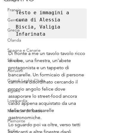
Francia
Testo e immagini a 
cura di Alessia 
Germania
Biscia, Valigia 
Grecia
Infarinata
Olanda
Spagna e Canarie
Di fronte a me un tavolo tavolo ricco 
Svizzera
di cibo, una finestra, un’abete 
protagonista e un tappeto di 
Abruzzo
bancarelle. Un formicaio di persone 
Grandi Laghi d'Italia
cammina disordinato cercando il 
proprio angolo felice dove 
Liguria
assaporare lo street-food ancora 
Lombardia
caldo appena acquistato da una 
delle tante bancarelle 
Mercatini di Natale
gastronomiche.
Piemonte
Lo sguardo poi va oltre, verso tetti 
Sicilia
luccicanti e altre finestre dagli 