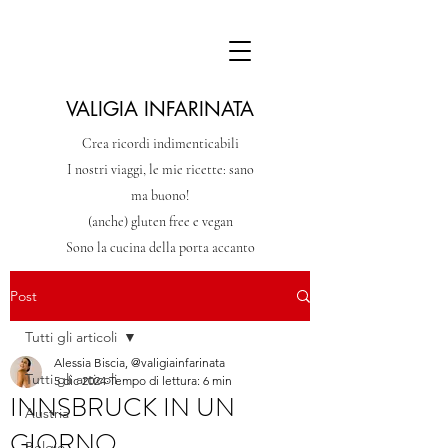
VALIGIA INFARINATA
Crea ricordi indimenticabili
I nostri viaggi, le mie ricette: sano
ma buono!
(anche) gluten free e vegan
Sono la cucina della porta accanto
Post
Tutti gli articoli
Alessia Biscia, @valigiainfarinata
Tutti gli articoli
5 dic 2024
Tempo di lettura: 6 min
INNSBRUCK IN UN
Austria
GIORNO
Belgio