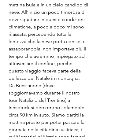
mattina buia e in un cielo candido di 
neve. All’inizio un poco timorosa di 
dover guidare in queste condizioni 
climatiche, a poco a poco mi sono 
rilassata, percependo tutta la 
lentezza che la neve porta con sé, e 
assaporandola: non importava più il 
tempo che avremmo impiegato ad 
attraversare il confine, perché 
questo viaggio faceva parte della 
bellezza del Natale in montagna.
Da Bressanone (dove 
soggiornavamo durante il nostro 
tour Natalizio del Trentino) a 
Innsbruck si percorrono solamente 
circa 90 km in auto. Siamo partiti la 
mattina presto per poter passare la 
giornata nella cittadina austriaca, i 
cui Mercatini di Natale sono famosi 