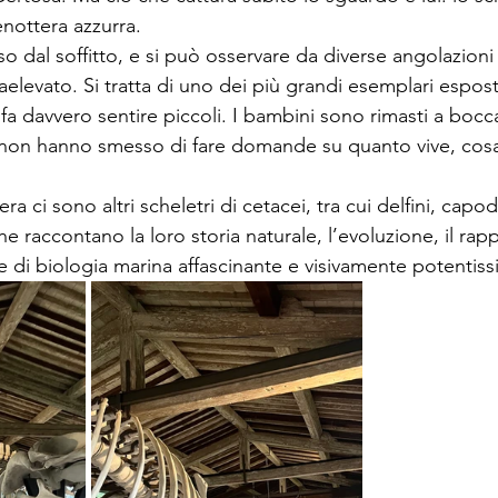
nottera azzurra.
 dal soffitto, e si può osservare da diverse angolazioni 
evato. Si tratta di uno dei più grandi esemplari espost
 fa davvero sentire piccoli. I bambini sono rimasti a bocc
, e non hanno smesso di fare domande su quanto vive, cos
ra ci sono altri scheletri di cetacei, tra cui delfini, capo
che raccontano la loro storia naturale, l’evoluzione, il ra
e di biologia marina affascinante e visivamente potentiss