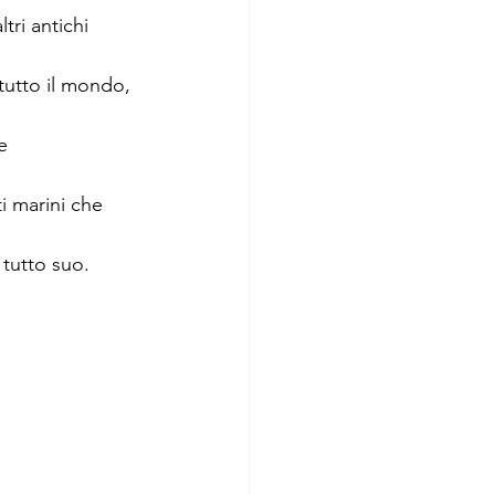
tri antichi 
tutto il mondo, 
e 
i marini che 
 tutto suo.