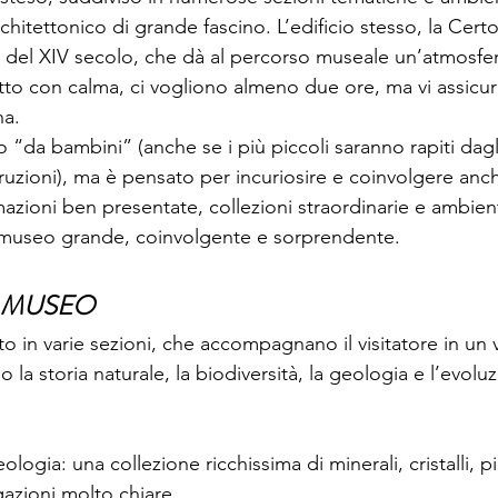
chitettonico di grande fascino. L’edificio stesso, la Certo
del XIV secolo, che dà al percorso museale un’atmosfer
tutto con calma, ci vogliono almeno due ore, ma vi assicu
na.
da bambini” (anche se i più piccoli saranno rapiti dagli
struzioni), ma è pensato per incuriosire e coinvolgere anche
azioni ben presentate, collezioni straordinarie e ambien
 museo grande, coinvolgente e sorprendente.
L MUSEO
o in varie sezioni, che accompagnano il visitatore in un 
o la storia naturale, la biodiversità, la geologia e l’evoluz
logia: una collezione ricchissima di minerali, cristalli, p
azioni molto chiare.