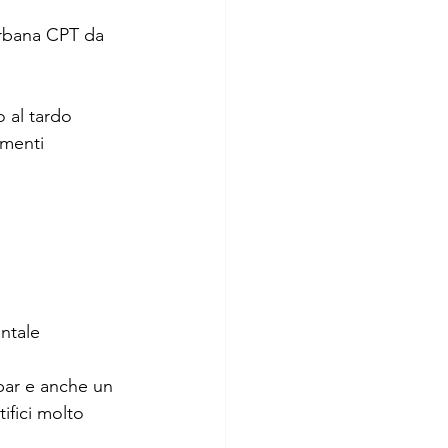
urbana CPT da 
o al tardo 
amenti 
ntale
bar e anche un 
ifici molto 