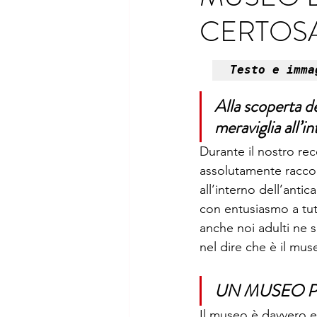
CERTOSA
Sicilia
Toscana
Trent
Testo e imma
Alla scoperta d
meraviglia all’i
Durante il nostro re
assolutamente raccont
all’interno dell’anti
con entusiasmo a tutt
anche noi adulti ne 
nel dire che è il mus
UN MUSEO PE
Il museo è davvero e