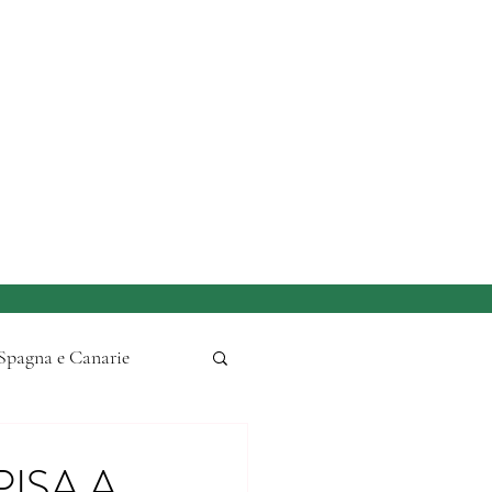
Spagna e Canarie
i Natale
Piemonte
PISA A