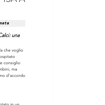
nata
alci: una 
a che voglio 
ospitato 
e consiglio 
mbini, ma 
iamo d’accordo 
tato in un 