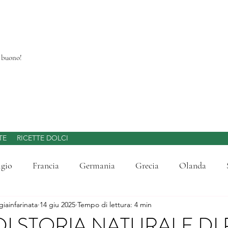
a buono!
TE
RICETTE DOLCI
lgio
Francia
Germania
Grecia
Olanda
giainfarinata
14 giu 2025
Tempo di lettura: 4 min
di Laghi d'Italia
Liguria
Lombardia
Mercatini d
I STORIA NATURALE DI 