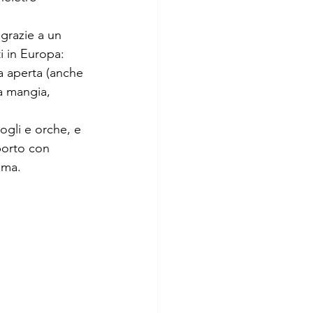
grazie a un 
i in Europa: 
a aperta (anche 
a mangia, 
dogli e orche, e 
pporto con 
ima.