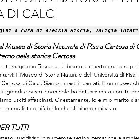
 DI CALCI
ino
Valle d'Aosta
Veneto
gini a cura di Alessia Biscia, Valigia Infari
el Museo di Storia Naturale di Pisa a Certosa di C
nterno della storica Certosa
cente viaggio in Toscana, abbiamo scoperto una vera perl
arvi: il Museo di Storia Naturale dell’Università di Pisa, 
ca Certosa di Calci. Siamo rimasti incantati. È un museo ch
i, grandi e piccoli: non solo ha entusiasmato i nostri ba
siamo usciti affascinati. Onestamente, io e mio marito s
eo naturalistico più bello che abbiamo mai visto.
R TUTTI
steso, suddiviso in numerose sezioni tematiche e ambien