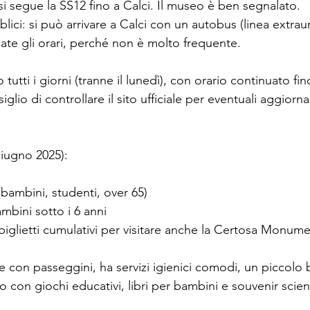
 si segue la SS12 fino a Calci. Il museo è ben segnalato.
lici: si può arrivare a Calci con un autobus (linea extra
late gli orari, perché non è molto frequente.
utti i giorni (tranne il lunedì), con orario continuato fin
lio di controllare il sito ufficiale per eventuali aggiorn
giugno 2025):
(bambini, studenti, over 65)
ambini sotto i 6 anni
iglietti cumulativi per visitare anche la Certosa Monume
e con passeggini, ha servizi igienici comodi, un piccolo 
con giochi educativi, libri per bambini e souvenir scient