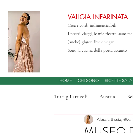
VALIGIA INFARINATA
Crea ricordi indimenticabili
I nostri viaggi, le mie ricette: sano m
(anche) gluten free e vegan
Sono la cucina della porta accanto
HOME
CHI SONO
RICETTE SALA
Tutti gli articoli
Austria
Be
Alessia Biscia, @vali
Svizzera
Abruzzo
Gran
MUSEO D