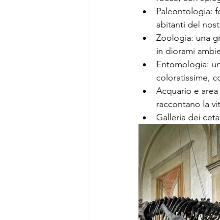
Paleontologia: fo
abitanti del nos
Zoologia: una gr
in diorami ambie
Entomologia: una
coloratissime, co
Acquario e area 
raccontano la vi
Galleria dei cet