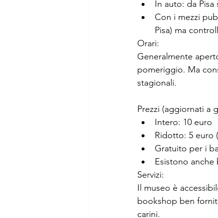
In auto: da Pisa
Con i mezzi pubb
Pisa) ma control
Orari:
Generalmente aperto t
pomeriggio. Ma consig
stagionali.
Prezzi (aggiornati a 
Intero: 10 euro
Ridotto: 5 euro 
Gratuito per i b
Esistono anche b
Servizi:
Il museo è accessibil
bookshop ben fornito 
carini.