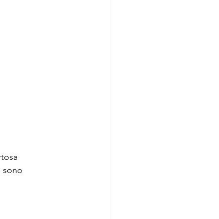
rtosa 
i sono 