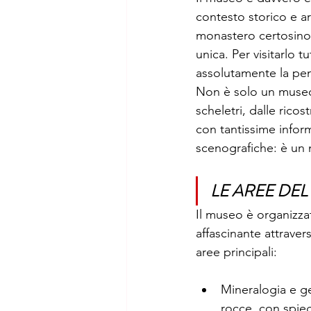
contesto storico e ar
monastero certosino 
unica. Per visitarlo 
assolutamente la pe
Non è solo un museo “
scheletri, dalle rico
con tantissime inform
scenografiche: è un
LE AREE DE
Il museo è organizzat
affascinante attravers
aree principali:
Mineralogia e geo
rocce, con spieg