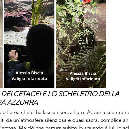
 DEI CETACEI E LO SCHELETRO DELLA 
RA AZZURRA
 l’area che ci ha lasciati senza fiato. Appena si entra nel
lti da un’atmosfera silenziosa e quasi sacra, complice a
rtosa. Ma ciò che cattura subito lo sguardo è lui: lo sc