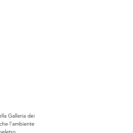
la Galleria dei 
nche l’ambiente 
heletro 