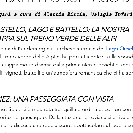
ino
Valle d'Aosta
Veneto
gini a cura di Alessia Biscia, Valigia Infari
ASTELLO, LAGO E BATTELLO: LA NOSTRA 
PPA SUL TRENO VERDE DELLE ALPI
pina di Kandersteg e il turchese surreale del 
Lago Oesc
ul Treno Verde delle Alpi ci ha portati a Spiez, sulla spon
 tappa molto diversa dalla prima: niente boschi o sentie
, vigneti, battelli e un’atmosfera romantica che ci ha sorp
IEZ: UNA PASSEGGIATA CON VISTA
o, Spiez si è mostrata tranquilla e ordinata, con un cent
to nel paesaggio. Dalla stazione ferroviaria si arriva al c
n una discesa che regala scorci spettacolari sul lago e sul