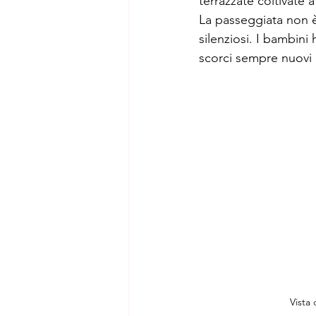
terrazzate coltivate a 
La passeggiata non è 
silenziosi. I bambin
scorci sempre nuovi 
Vista 