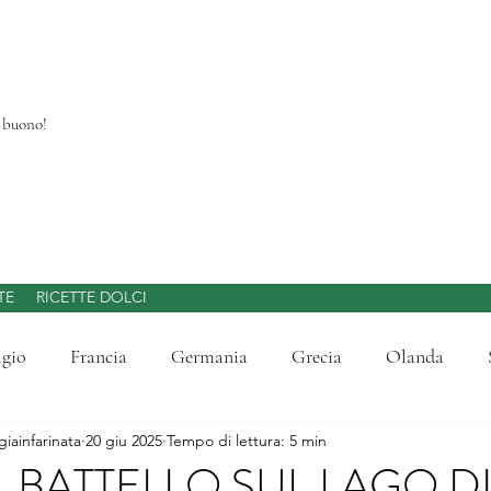
a buono!
TE
RICETTE DOLCI
lgio
Francia
Germania
Grecia
Olanda
giainfarinata
20 giu 2025
Tempo di lettura: 5 min
di Laghi d'Italia
Liguria
Lombardia
Mercatini d
IL BATTELLO SUL LAGO D