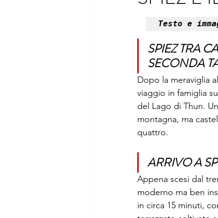
Sicilia
Toscana
Trent
Testo e imma
SPIEZ TRA C
SECONDA TA
Dopo la meraviglia al
viaggio in famiglia s
del Lago di Thun. Una
montagna, ma castelli
quattro.
ARRIVO A SP
Appena scesi dal tren
moderno ma ben inseri
in circa 15 minuti, co