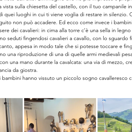
la vista sulla chiesetta del castello, con il tuo campanile 
i quei luoghi in cui ti viene voglia di restare in silenzio
l seguito non può accadere. Ed ecco come invece i bambini
re dei cavalieri: in cima alla torre c’è una sella in legn
o seduti fingendosi cavalieri a cavallo, con lo sguardo fie
canto, appesa in modo tale che si potesse toccare e fing
rsino una riproduzione di una di quelle armi medievali pes
on una mano durante la cavalcata: una via di mezzo, cre
ancia da giostra.
, i bambini hanno vissuto un piccolo sogno cavalleresco co