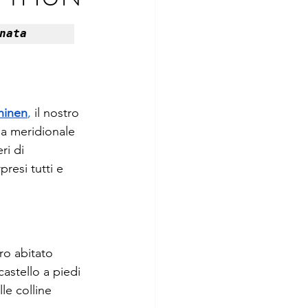
nata
hinen
, 
il nostro 
da meridionale 
ri di 
resi tutti e 
ro abitato 
astello a piedi 
le colline 