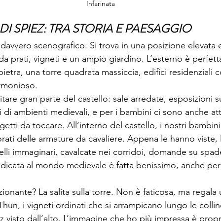
Infarinata
 DI SPIEZ: TRA STORIA E PAESAGGIO
è davvero scenografico. Si trova in una posizione elevata
da prati, vigneti e un ampio giardino. L’esterno è perfet
ietra, una torre quadrata massiccia, edifici residenziali c
armonioso.
sitare gran parte del castello: sale arredate, esposizioni su
i di ambienti medievali, e per i bambini ci sono anche attiv
getti da toccare. All’interno del castello, i nostri bambini
ati delle armature da cavaliere. Appena le hanno viste, l
uelli immaginari, cavalcate nei corridoi, domande su spad
edicata al mondo medievale è fatta benissimo, anche per i
onante? La salita sulla torre. Non è faticosa, ma regal
hun, i vigneti ordinati che si arrampicano lungo le colline
z visto dall’alto. L’immagine che ho più impressa è proprio