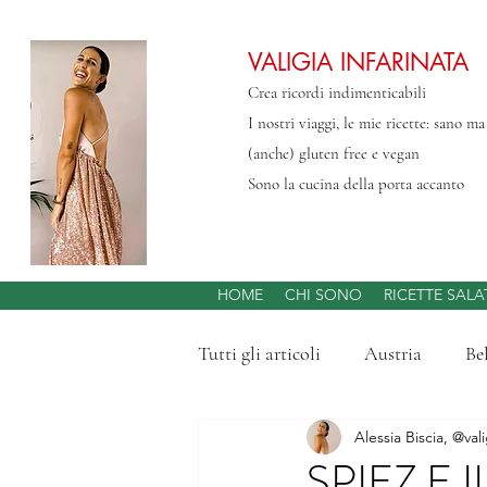
VALIGIA INFARINATA
Crea ricordi indimenticabili
I nostri viaggi, le mie ricette: sano m
(anche) gluten free e vegan
Sono la cucina della porta accanto
HOME
CHI SONO
RICETTE SALA
Tutti gli articoli
Austria
Be
Alessia Biscia, @vali
Svizzera
Abruzzo
Gran
SPIEZ E 