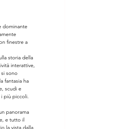
 e dominante 
tamente 
on finestre a 
lla storia della 
ità interattive, 
 si sono 
a fantasia ha 
e, scudi e 
 più piccoli.
a un panorama 
, e tutto il 
 la vista dalla 