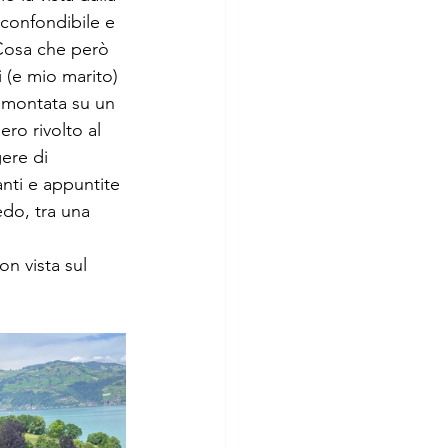
inconfondibile e 
. Cosa che però 
 (e mio marito) 
o montata su un 
ro rivolto al 
ere di 
anti e appuntite 
do, tra una 
n vista sul 