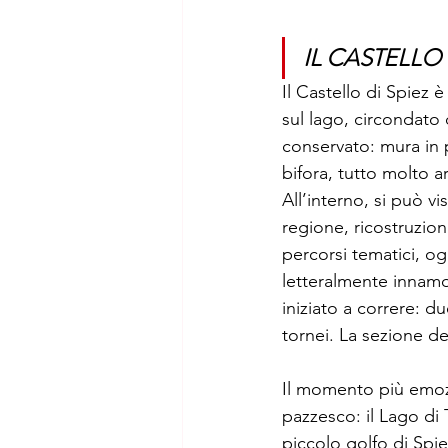
IL CASTELLO
Il Castello di Spiez 
sul lago, circondato 
conservato: mura in p
bifora, tutto molto 
All’interno, si può vi
regione, ricostruzion
percorsi tematici, og
letteralmente innamor
iniziato a correre: d
tornei. La sezione d
Il momento più emozi
pazzesco: il Lago di T
piccolo golfo di Spie